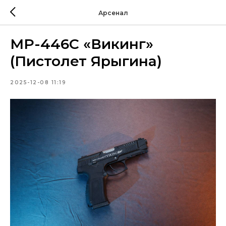
Арсенал
МР-446С «Викинг»
(Пистолет Ярыгина)
2025-12-08 11:19